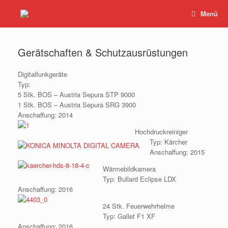
Zum
Menü
Inhalt
springen
Gerätschaften & Schutzausrüstungen
Digitalfunkgeräte
Typ:
5 Stk. BOS – Austria Sepura STP 9000
1 Stk. BOS – Austria Sepura SRG 3900
Anschaffung: 2014
Hochdruckreiniger
Typ: Kärcher
Anschaffung: 2015
Wärmebildkamera
Typ: Bullard Eclipse LDX
Anschaffung: 2016
24 Stk. Feuerwehrhelme
Typ: Gallet F1 XF
Anschaffung: 2016