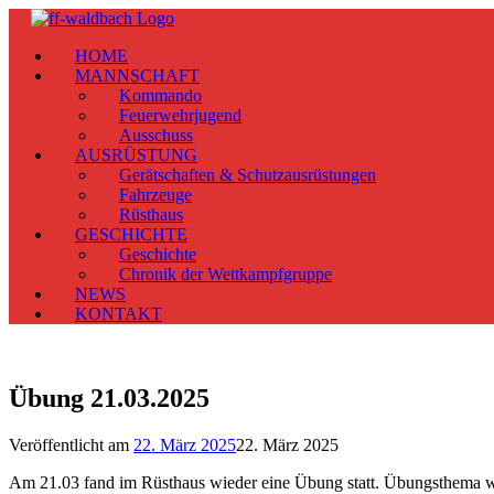
Zum
Inhalt
HOME
springen
MANNSCHAFT
Kommando
Feuerwehrjugend
Ausschuss
AUSRÜSTUNG
Gerätschaften & Schutzausrüstungen
Fahrzeuge
Rüsthaus
GESCHICHTE
Geschichte
Chronik der Wettkampfgruppe
NEWS
KONTAKT
Übung 21.03.2025
Veröffentlicht am
22. März 2025
22. März 2025
Am 21.03 fand im Rüsthaus wieder eine Übung statt. Übungsthema w