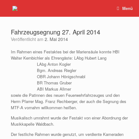
Zum
Menü
Inhalt
springen
Fahrzeugsegnung 27. April 2014
Veröffentlicht am
2. Mai 2014
Im Rahmen eines Festaktes bei der Mariensäule konnte HBI
Walter Kernbichler als Ehrengäste: LAbg Hubert Lang
LAbg Anton Kogler
Bgm. Andreas Riegler
OBR Johann Hönigschnabl
BR Thomas Gruber
ABI Markus Allmer
sowie die Patinnen des neuen Feuerwehrfahrzeuges und den
Herrn Pfarrer Mag. Franz Rechberger, der auch die Segnung des
MTF-A vornahm willkommen heißen.
Musikalisch umrahmt wurde der Festakt von einer Abordnung der
Musikkapelle Waldbach.
Der festliche Rahmen wurde genutzt, um verdiente Kameraden